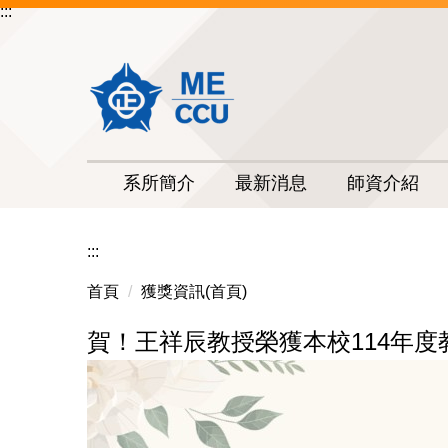
:::
跳
到
主
要
內
容
區
系所簡介
最新消息
師資介紹
:::
首頁
獲獎資訊(首頁)
賀！王祥辰教授榮獲本校114年度