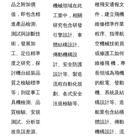
品之附加價
種飛安通報文
機械領域在此
值，即包含精
件，建立飛機
工業中，相關
進產品檢測、
維修標準作業
研究包含研發
測試與診斷技
程序、指導航
引擎設計、車
術，發展加
空機械技術員
體結構設計、
工、定位精準
或修護工如何
傳動機構設
度之研究，探
維修飛 機，專
計、安全防護
討機台組裝品
長領域為飛機
設計等、製造
質之檢驗標準
的航電、發動
流程自動化規
等；則從事工
機、系統及結
劃、各式安全
具機檢測、品
構設計等。造
法規檢驗等。
質檢驗、安規
船業包含結構
測試、分析並
體設計、傳動
改良誤差源、
機構設計、流