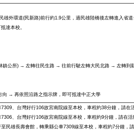
雄外環道(民新路)前行約1.9公里，過民雄陸橋後左轉進入省道
可抵達本校。
大林鎮公所) → 左轉往民生路 → 往前行駛左轉大民北路 → 左轉到
民雄方向 → 再依照沿路之指示牌，即可抵達中正大學
公車7309、台灣好行106故宮南院線至本校，車程約38分鐘，請
公車7306、台灣好行106故宮南院線至本校，車程約9分鐘，請在
步行至民雄長壽會館，轉乘縣公車7309線至本校，車程約7分鐘