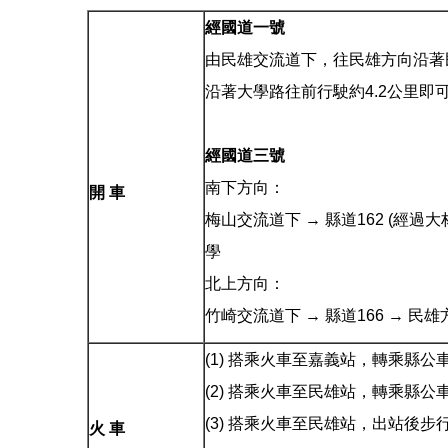
經國道一號
由民雄交流道下，往民雄方向沿著民
沿著大學路往前行駛約4.2公里即
經國道三號
南下方向：
開 車
梅山交流道下 → 縣道162 (經過
學
北上方向：
竹崎交流道下 → 縣道166 → 
(1) 搭乘火車至嘉義站，轉乘縣
(2) 搭乘火車至民雄站，轉乘縣
(3) 搭乘火車至民雄站，出站後
火 車