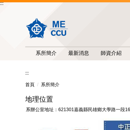
:::
跳
到
主
要
內
容
區
系所簡介
最新消息
師資介紹
:::
首頁
系所簡介
地理位置
系辦公室地址：621301嘉義縣民雄鄉大學路一段16