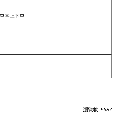
候車亭上下車。
瀏覽數:
5887