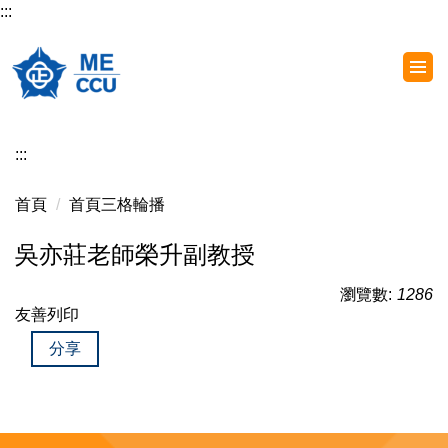
:::
跳
到
主
要
內
容
:::
區
首頁
首頁三格輪播
吳亦莊老師榮升副教授
瀏覽數:
1286
友善列印
分享