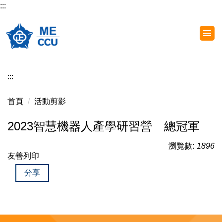
:::
跳
到
主
要
內
容
:::
區
首頁
活動剪影
2023智慧機器人產學研習營 總冠軍
瀏覽數:
1896
友善列印
分享