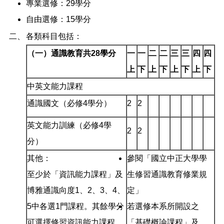
專業選修：29學分
自由選修：15學分
二、
各類科目包括：
（一）通識教育共
28
學分
一
一
二
二
三
三
四
四
上
下
上
下
上
下
上
下
中英文能力課程
通識國文（必修4學分）
2
2
英文能力訓練（必修4學
2
2
分）
其他：
參閱「國立中正大學學
至少於「資訊能力課程」及
生修習通識教育修業規
博雅通識向度1、2、3、4、
定」
5中各選1門課程。其餘學分
若選修本系所開設之
可選擇修習資訊能力課程、
「基礎概論課程」及