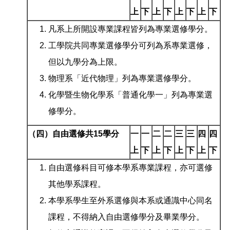
上
下
上
下
上
下
上
下
凡系上所開設專業課程皆列為專業選修學分。
工學院共同專業選修學分可列為系專業選修，
但以九學分為上限。
物理系「近代物理」列為專業選修學分。
化學暨生物化學系「普通化學一」列為專業選
修學分。
（四）自由選修共
15
學分
一
一
二
二
三
三
四
四
上
下
上
下
上
下
上
下
自由選修科目可修本學系專業課程，亦可選修
其他學系課程。
本學系學生至外系選修與本系或通識中心同名
課程，不得納入自由選修學分及畢業學分。