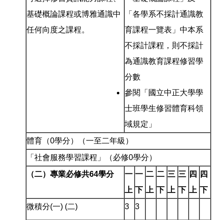
基礎概論課程或博雅通識中
「各學系不採計通識教
任何向度之課程。
育課程一覽表」中本系
不採計課程，則不採計
為通識教育課程修習學
分數
參閱「國立中正大學學
士班學生修習體育科領
域規定」
體育（0學分）（一至二年級）
「社會服務學習課程」（必修0學分）
（二）專業必修共64學分
一
一
二
二
三
三
四
四
上
下
上
下
上
下
上
下
微積分(一) (二)
3
3