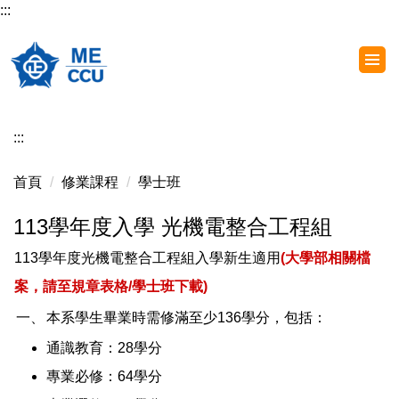
:::
跳
到
主
要
內
容
:::
區
首頁
修業課程
學士班
113學年度入學 光機電整合工程組
113學年度光機電整合工程組入學新生適用
(大學部相關檔
案，請至規章表格/學士班下載)
一、
本系學生畢業時需修滿至少136學分，包括：
通識教育：28學分
專業必修：64學分