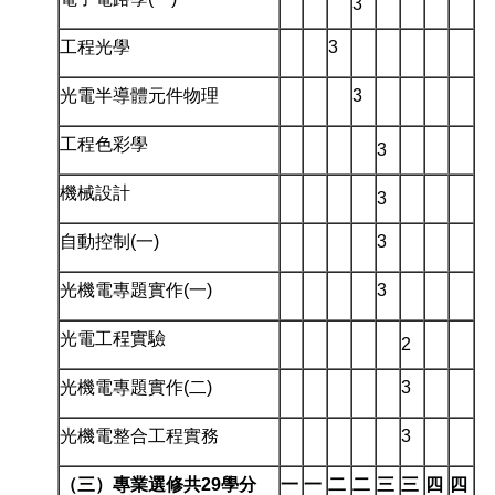
3
工程光學
3
光電半導體元件物理
3
工程色彩學
3
機械設計
3
自動控制(一)
3
光機電專題實作(一)
3
光電工程實驗
2
光機電專題實作(二)
3
光機電整合工程實務
3
（三）專業選修共29學分
一
一
二
二
三
三
四
四