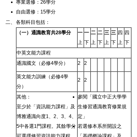
專業選修：26學分
自由選修：15學分
二、
各類科目包括：
（一）通識教育共
28
學分
一
一
二
二
三
三
四
四
上
下
上
下
上
下
上
下
中英文能力課程
通識國文（必修4學分）
2
2
英文能力訓練（必修4學
2
2
分）
其他：
參閱「國立中正大學學
至少於「資訊能力課程」及
生修習通識教育修業規
博雅通識向度1、2、3、4、
定」
5中各選1門課程。其餘學分
若選修本系所開設之
可選擇修習資訊能力課程、
「基礎概論課程」及