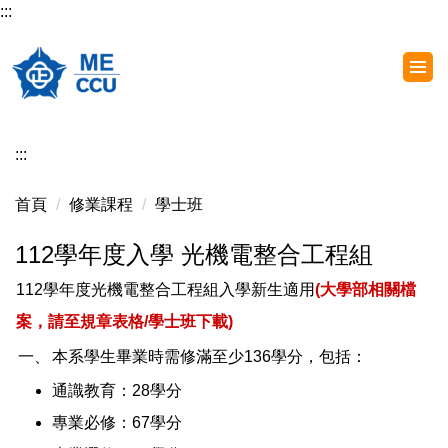
:::
跳
到
主
要
內
容
:::
區
首頁
修業課程
學士班
112學年度入學 光機電整合工程組
112學年度光機電整合工程組入學新生適用
(大學部相關檔
案，請至規章表格
/學士班
下載)
一、
本系學生畢業時需修滿至少136學分，包括：
通識教育：28學分
專業必修：67學分