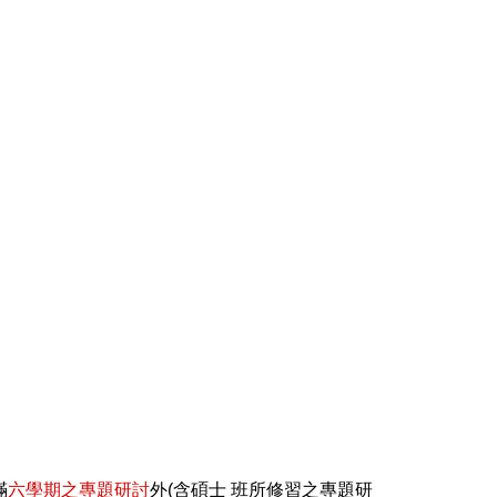
滿
六學期之專題研討
外(含碩士 班所修習之專題研