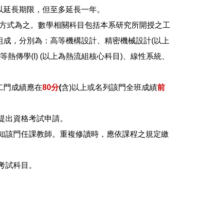
以延長期限，但至多延長一年。
方式為之。數學相關科目包括本系研究所開授之工
成，分別為：高等機構設計、精密機械設計(以上
熱傳學(I) (以上為熱流組核心科目)、線性系統、
另二門成績應在
80分
(
含)以上或名列該門全班成績
前
提出資格考試申請。
知該門任課教師。重複修讀時，應依課程之規定繳
考試科目。