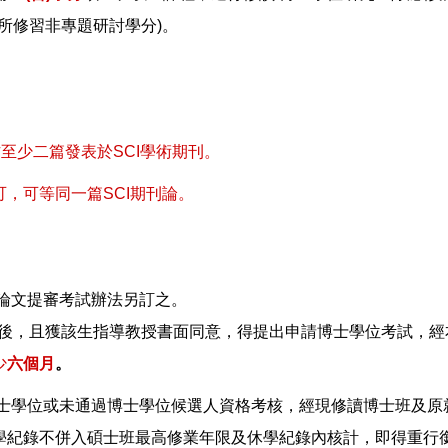
所修習非專題研討學分)。
至少二篇發表於SCI學術期刊。
，可等同一篇SCI期刊論。
論文提審考試辦法另訂之。
定後，且獲該生指導教授書面同意，得提出申請博士學位考試，
少
六個月
。
士學位或未通過博士學位候選人資格考核，經現修讀博士班及原就
學紀錄不併入碩士班最高修業年限及休學紀錄內核計，即得重行