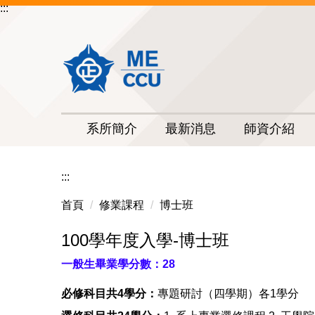
:::
跳
到
主
要
內
容
區
系所簡介
最新消息
師資介紹
:::
首頁
修業課程
博士班
100學年度入學-博士班
一般生畢業學分數：28
必修科目共4學分：
專題研討（四學期）各1學分