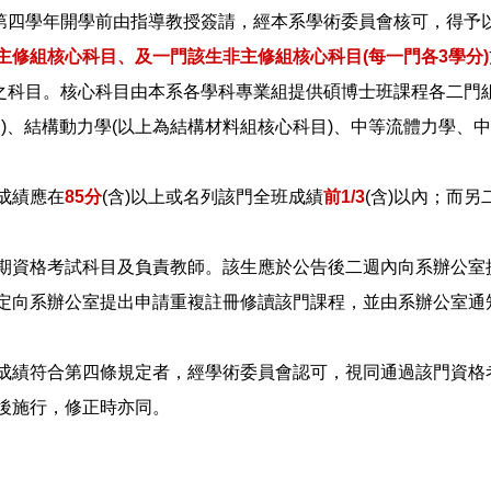
第四學年開學前由指導教授簽請，經本系學術委員會核可，得予
主修組核心科目、及一門該生非主修組核心科目(每一門各3學分)
之科目。核心科目由本系各學科專業組提供碩博士班課程各二門組
)、結構動力學(以上為結構材料組核心科目)、中等流體力學、中等
成績應在
85分
(含)以上或名列該門全班成績
前1/3
(含)以內；而
學期資格考試科目及負責教師。該生應於公告後二週內向系辦公室
規定向系辦公室提出申請重複註冊修讀該門課程，並由系辦公室通
目成績符合第四條規定者，經學術委員會認可，視同通過該門資格
後施行，修正時亦同。