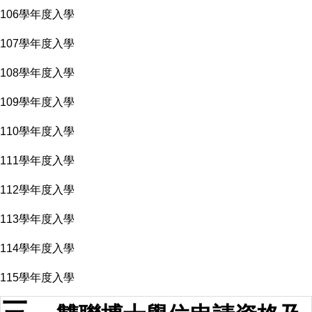
106學年度入學
107學年度入學
108學年度入學
109學年度入學
110學年度入學
111學年度入學
112學年度入學
113學年度入學
114學年度入學
115學年度入學