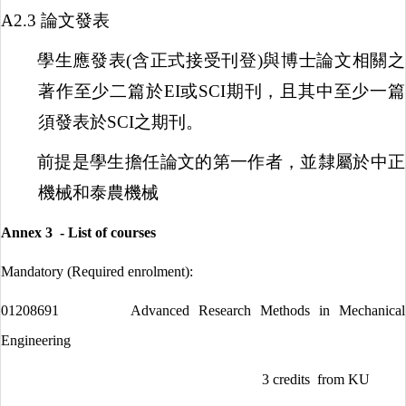
A2.3
論文發表
學生
應發表
(
含正式接受刊登
)
與博士論文相關之
著作至少二篇於
EI
或
SCI
期刊，且其中至少一篇
須發表於
SCI
之期刊。
前提是學生擔任論文的第一作者，並隸屬於
中正
機械
和
泰農機械
Annex 3 - List of courses
Mandatory (Required enrolment):
01208691 Advanced Research Methods in Mechanical
Engineering
3 credits from KU