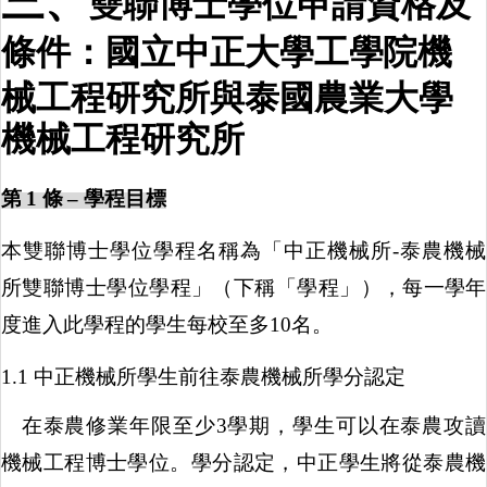
三、
雙聯博士學位申請資格及
條件：
國立中正大學工學院機
械工程研究所
與
泰國農業大學
機械
工程研究
所
第
1
條
–
學程
目標
本雙聯博士學位學程名稱為「中正機械所
-
泰農機械
所雙聯博士學位學程」（下稱「學程」），
每一學年
度進入此學程的學生每校至多
10
名。
1.1
中正機械所
學生前往
泰農機械所學分認定
在泰農修業年限至少
3
學期
，學生可以在泰農攻讀
機械工程博士學位。
學分認定
，中正學生將從
泰農機