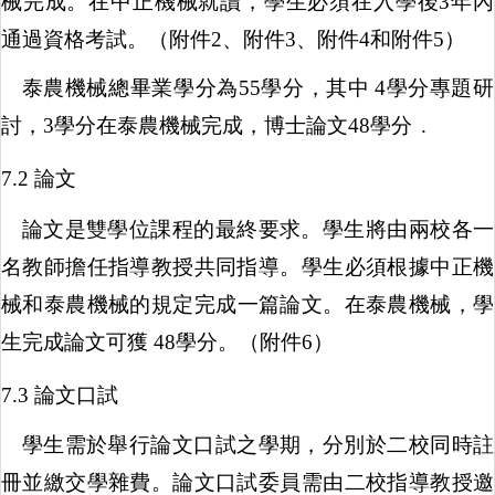
械完成
。在
中正機械就讀
，學生必須在入學
後
3
年內
通過資格考試。（附件
2
、附件
3
、附件
4
和附件
5
）
泰農機械總畢業學分為
55
學分，其中
4
學分
專題研
討
，
3
學分
在泰農機械完成
，
博士論文
48
學分
.
7.2
論文
論文是雙學位課程的最終要求。學生
將由兩校各一
名教師擔任指導教授共同指導
。學生必須根據
中正機
械
和
泰農機械
的規定完成一篇論文。在
泰農機械
，學
生
完成
論文
可獲
48
學分。（附件
6
）
7.3
論文口試
學生需於舉行論文口試之學期，分別於二校同時註
冊並繳交學雜費。論文口試委員需由二校指導教授邀