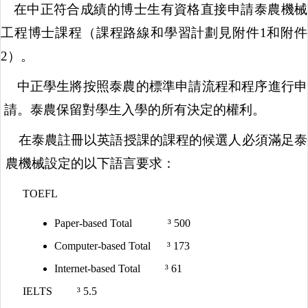
在中正
符合成績
的博士生有資格直接申請泰農機械
工程博士課程（課程路線和學習計劃見附件
1
和附件
2
）。
中正學生將按照
泰農
的標準申請流程和程序進行申
請。
泰農
保留對學生入學的所有決定的權利。
在
泰農
註冊以英語授課的課程的候選人必須滿足
泰
農機械
設定的以下語言要求：
TOEFL
Paper-based Total
³
500
Computer-based Total
³
173
Internet-based Total
³
61
IELTS
³
5.5