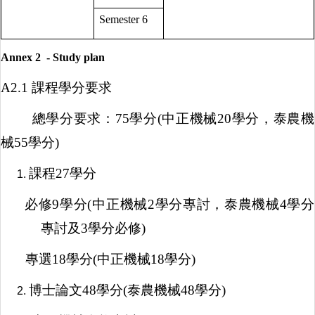
Semester 6
Annex 2 -
S
tudy plan
A2.1
課程學分要求
總學分要求
：
75
學分
(
中正機械
20
學分，泰農機
械
55
學分
)
課程
27
學分
必修
9
學分
(
中正機械
2
學分專討，泰農機械
4
學分
專討及
3
學分必修
)
專選
18
學分
(
中正機械
18
學分
)
博士論文
48
學分
(
泰農機械
48
學分
)