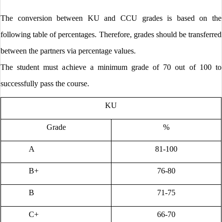
The conversion between KU and CCU grades is based on the
following table of percentages. Therefore, grades should be transferred
between the partners via percentage values.
The student must achieve a minimum grade of 70 out of 100 to
successfully pass the course.
KU
Grade
%
A
81-100
B+
76-80
B
71-75
C+
66-70