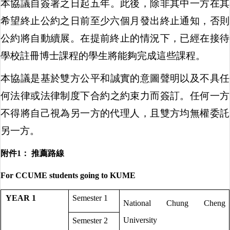
本協
議
自簽署之日起五年。此後，除非其中一方在其
希望終止公約之日前至少六個月發出終止通知，否則
公約將自動續展。在提前終止的情況下，已經在
接待
學校
註冊博士課程的學生將能夠完成這些課程。
本協議是
基於雙方
公平和誠實的
意圖
聲明
以及不具
任
何法律或法律制度
下
合約
之約束
力
而簽訂
。任何一方
不得將自己視為另一方的代理人，且雙方均無權委託
另一方。
附件
1
：
推薦路線
For CCUME students going to KUME
YEAR 1
Semester 1
National Chung Cheng
University
Semester 2