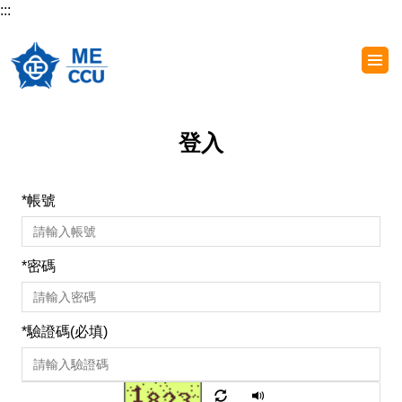
:::
跳
到
主
要
內
容
登入
區
*
帳號
*
密碼
*
驗證碼(必填)