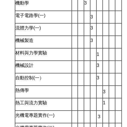
機動學
3
電子電路學(一)
3
流體力學(一)
3
機械製造
3
材料與力學實驗
1
機械設計
3
自動控制(一）
3
熱傳學
3
熱工與流力實驗
1
光機電專題實作(一)
3