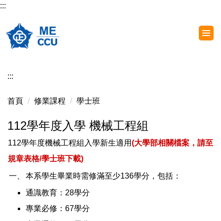
:::
跳
到
主
要
內
容
:::
區
首頁
修業課程
學士班
112學年度入學 機械工程組
112學年度機械工程組入學新生適用
(大學部相關檔案，請至
規章表格
/學士班
下載)
一、
本系學生畢業時需修滿至少136學分，包括：
通識教育：28學分
專業必修：67學分