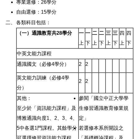
專業選修：26學分
自由選修：15學分
二、
各類科目包括：
（一）通識教育共
28
學分
一
一
二
二
三
三
四
四
上
下
上
下
上
下
上
下
中英文能力課程
通識國文（必修4學分）
2
2
英文能力訓練（必修4學
2
2
分）
其他：
參閱「國立中正大學學
至少於「資訊能力課程」及
生修習通識教育修業規
博雅通識向度1、2、3、4、
定」
5中各選1門課程。其餘學分
若選修本系所開設之
可選擇修習資訊能力課程、
「基礎概論課程」及