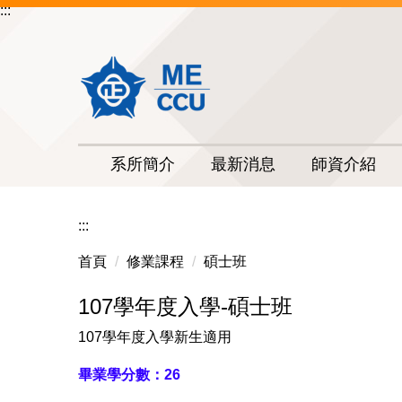
:::
跳
到
主
要
內
容
區
系所簡介
最新消息
師資介紹
:::
首頁
修業課程
碩士班
107學年度入學-碩士班
107學年度入學新生適用
畢業學分數：26