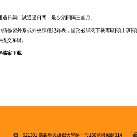
審通過日與口試通過日間，最少須間隔三個月。
生申請修習外系或外校課程紀錄表，請務必詳閱下載專區[碩士班]
併提交系辦。
定檔案下載
621301 嘉義縣民雄鄉大學路一段168號機械館314