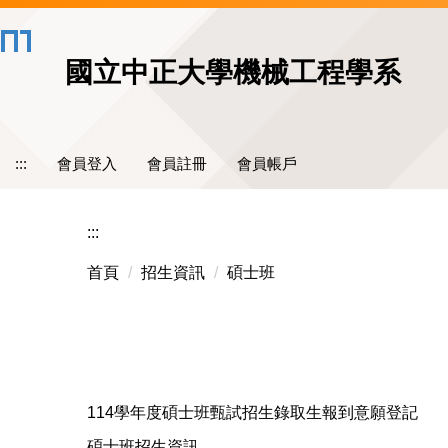
跳
到
主
國立中正大學機械工程學系
要
內
容
區
:::
會員登入
會員註冊
會員帳戶
:::
首頁
招生資訊
碩士班
114學年度碩士班甄試招生錄取生報到意願登記
碩士班招生資訊